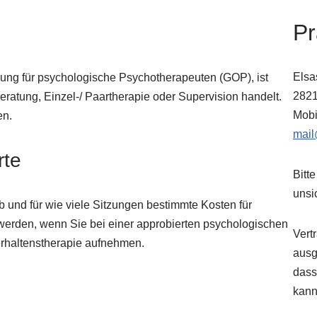
Pr
Elsas
nung für psychologische Psychotherapeuten (GOP), ist
282
ratung, Einzel-/ Paartherapie oder Supervision handelt.
Mobi
en.
mail
rte
Bitt
unsi
ob und für wie viele Sitzungen bestimmte Kosten für
rden, wenn Sie bei einer approbierten psychologischen
Vert
rhaltenstherapie aufnehmen.
ausg
dass
kann